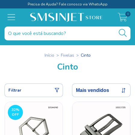
Precisa de Ajuda? Fale conosco via WhatsApp
0
Início
>
Fivelas
>
Cinto
Cinto
Filtrar
32
%
OFF