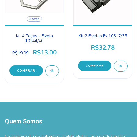
3 cores
Kit 4 Peças - Fivela
Kit 2 Fivelas Fv 10317/35
10144/40
R$32,78
R$13,00
R$19,09
COMPRAR
COMPRAR
Quem Somos
No primeiro dia de setembro, a SMS Metais, que produz metais