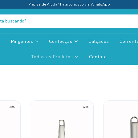
Precisa de Ajuda? Fale conosco via WhatsApp
Pingentes
Confecção
Calçados
Corren
Todos os Produtos
Contato