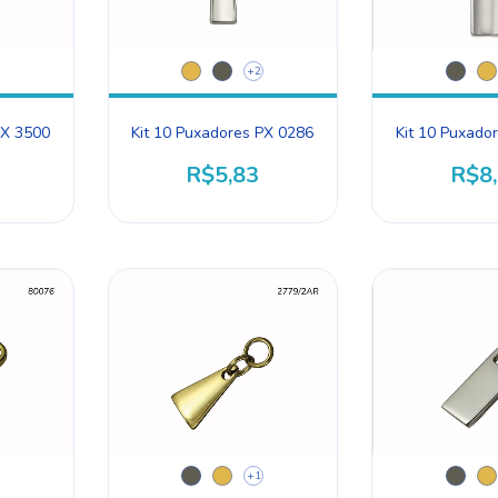
+2
PX 3500
Kit 10 Puxadores PX 0286
Kit 10 Puxado
R$5,83
R$8
+1