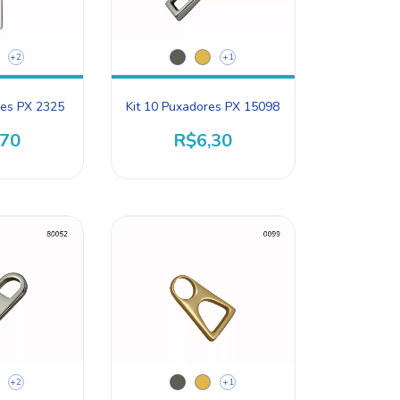
+2
+1
res PX 2325
Kit 10 Puxadores PX 15098
,70
R$6,30
+2
+1