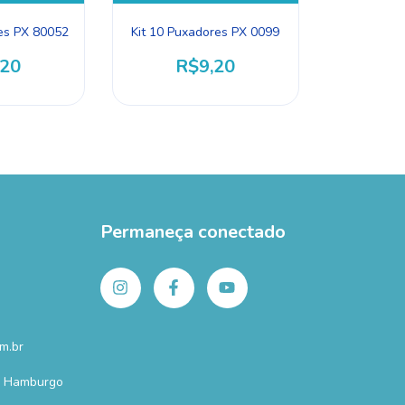
res PX 80052
Kit 10 Puxadores PX 0099
,20
R$9,20
Permaneça conectado
m.br
o Hamburgo