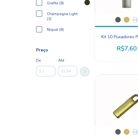
Grafite (8)
Champagne Light
(3)
+1
Níquel (8)
Kit 10 Puxadores 
R$7,60
Preço
De
Até
+1