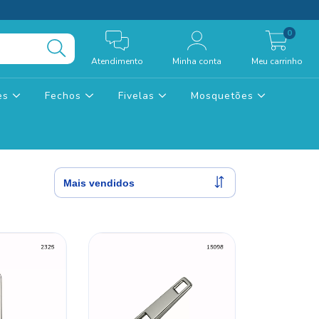
0
Atendimento
Minha conta
Meu carrinho
tes
Fechos
Fivelas
Mosquetões