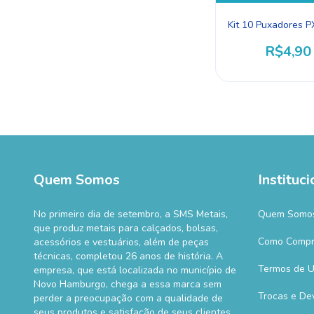
Kit 10 Puxadores 
R$4,90
Quem Somos
Instituci
No primeiro dia de setembro, a SMS Metais,
Quem Somo
que produz metais para calçados, bolsas,
Como Compr
acessórios e vestuários, além de peças
técnicas, completou 26 anos de história. A
Termos de 
empresa, que está localizada no município de
Novo Hamburgo, chega a essa marca sem
Trocas e De
perder a preocupação com a qualidade de
seus produtos e satisfação de seus clientes.