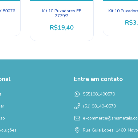
PX 80076
Kit 10 Puxadores EF
Kit 10 Puxado
2779/2
R$3
R$19,40
onal
Entre em contato
s
5551981490570
ar
(51) 98149-0570
Uso
e-commerce@smsmetais.co
voluções
Rua Guia Lopes, 1460. Nov