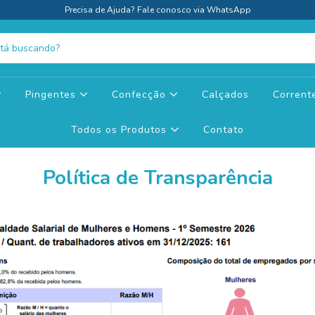
Precisa de Ajuda? Fale conosco via WhatsApp
Pingentes
Confecção
Calçados
Corren
Todos os Produtos
Contato
Política de Transparência