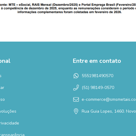
onal
Entre em contato
s
5551981490570
ar
(51) 98149-0570
Uso
e-commerce@smsmetais.co
voluções
Rua Guia Lopes, 1460. Nov
Privacidade
Transparência