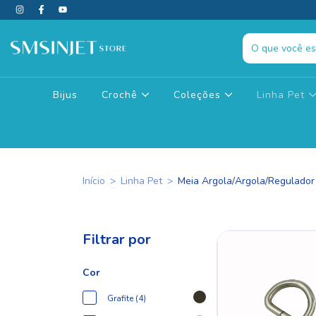
Bijus
Crochê
Coleções
Linha Pet
Início
>
Linha Pet
>
Meia Argola/Argola/Regulado
Filtrar por
Cor
Grafite (4)