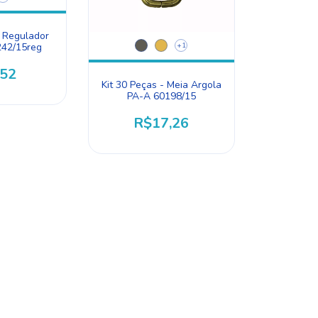
- Regulador
+1
242/15reg
,52
Kit 30 Peças - Meia Argola
PA-A 60198/15
R$17,26