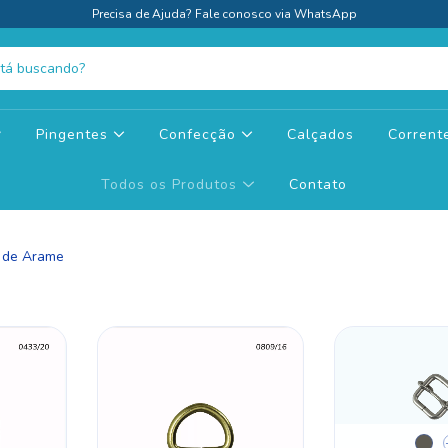
Precisa de Ajuda? Fale conosco via WhatsApp
Pingentes
Confecção
Calçados
Corren
Todos os Produtos
Contato
r de Arame