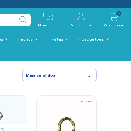
0
Atendimento
Minha conta
Meu carrinho
tes
Fechos
Fivelas
Mosquetões
+2