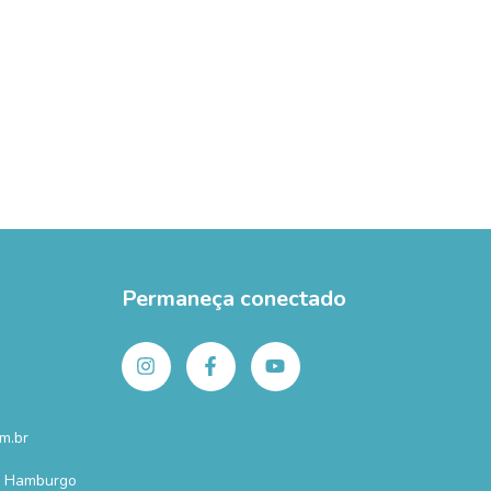
Permaneça conectado
m.br
o Hamburgo