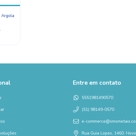
a Argola
7
onal
Entre em contato
s
5551981490570
ar
(51) 98149-0570
Uso
e-commerce@smsmetais.co
voluções
Rua Guia Lopes, 1460. Nov