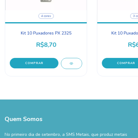
4 cores
3 c
Kit 10 Puxadores PX 2325
Kit 10 Puxad
R$8,70
R$6
COMPRAR
COMPRAR
Quem Somos
No primeiro dia de setembro, a SMS Metais, que produz metais