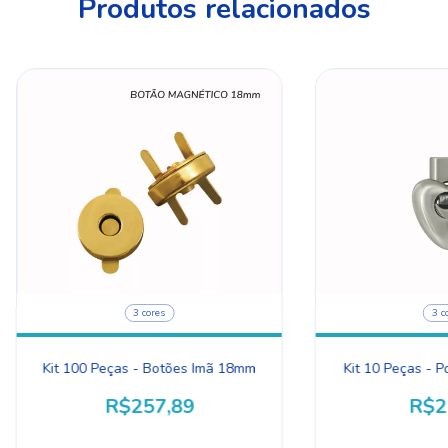
Produtos relacionados
3 cores
3 c
Kit 100 Peças - Botões Imã 18mm
Kit 10 Peças - P
R$257,89
R$2