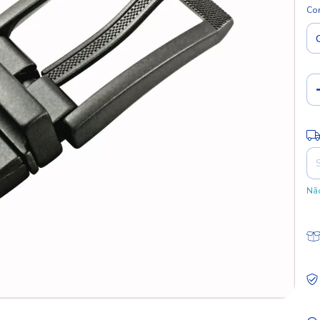
Co
Ent
Não