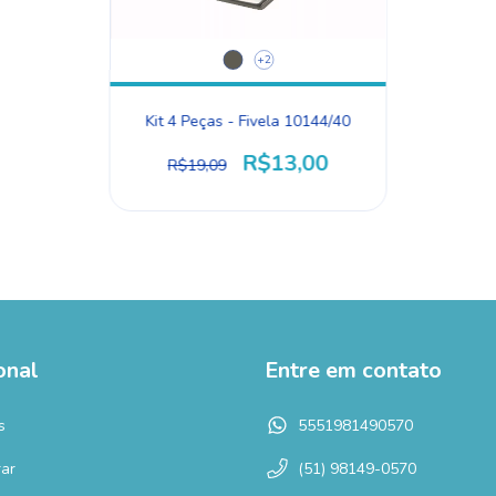
+2
Kit 4 Peças - Fivela 10144/40
R$13,00
R$19,09
onal
Entre em contato
s
5551981490570
ar
(51) 98149-0570