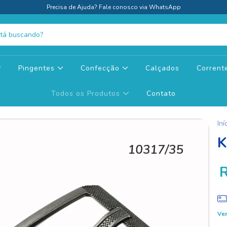
Precisa de Ajuda? Fale conosco via WhatsApp
Pingentes
Confecção
Calçados
Corren
Todos os Produtos
Contato
Iní
K
Ver