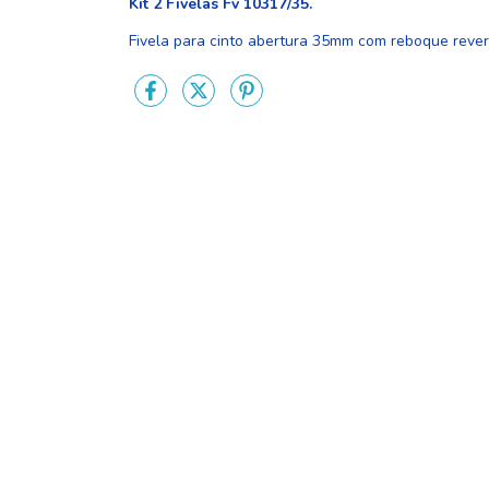
Kit 2 Fivelas Fv 10317/35.
Fivela para cinto abertura 35mm com reboque revers