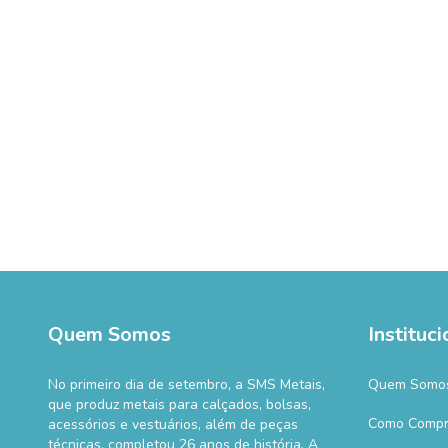
Quem Somos
Instituci
No primeiro dia de setembro, a SMS Metais,
Quem Somo
que produz metais para calçados, bolsas,
Como Compr
acessórios e vestuários, além de peças
técnicas, completou 26 anos de história. A