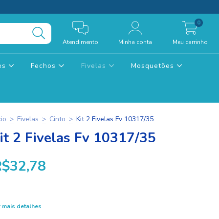
0
Atendimento
Minha conta
Meu carrinho
tes
Fechos
Fivelas
Mosquetões
cio
>
Fivelas
>
Cinto
>
Kit 2 Fivelas Fv 10317/35
it 2 Fivelas Fv 10317/35
R$32,78
 mais detalhes