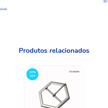
ível.
Produtos relacionados
32
%
OFF