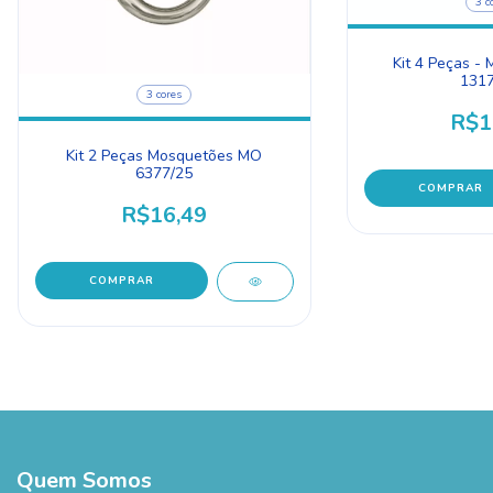
3 c
Kit 4 Peças -
1317
3 cores
R$1
Kit 2 Peças Mosquetões MO
6377/25
COMPRAR
R$16,49
COMPRAR
Quem Somos