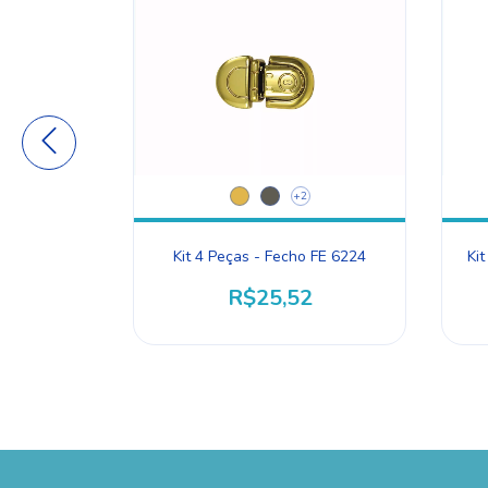
+2
Top FE6719
Kit 4 Peças - Fecho FE 6224
Ki
7
R$25,52