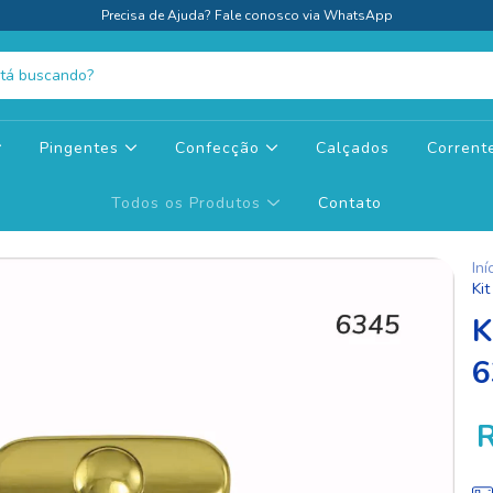
Precisa de Ajuda? Fale conosco via WhatsApp
Pingentes
Confecção
Calçados
Corren
Todos os Produtos
Contato
Iní
Ki
K
6