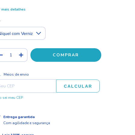
 mais detalhes
r
ALTERAR CEP
regas para o CEP:
Meios de envio
CALCULAR
 sei meu CEP
Entrega garantida
Com agilidade e segurança
Loja 100% segura