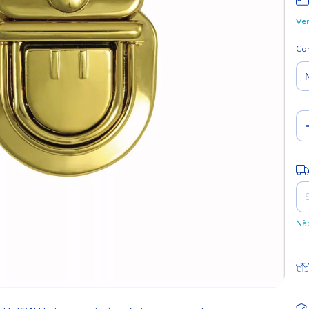
Ver
Co
Ent
Não