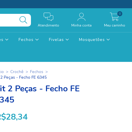
0
Atendimento
Minha conta
Meu carrinho
tes
Fechos
Fivelas
Mosquetões
cio
>
Crochê
>
Fechos
>
t 2 Peças - Fecho FE 6345
it 2 Peças - Fecho FE
345
R$28,34