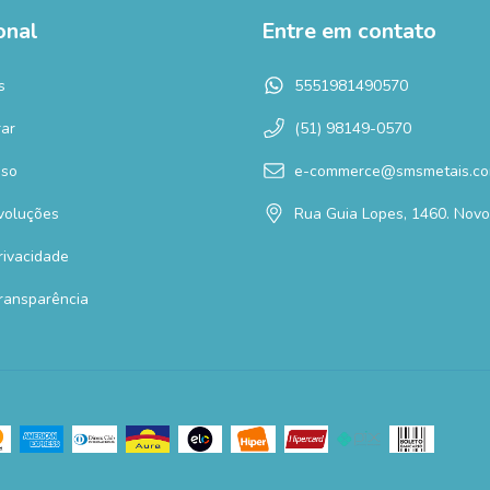
onal
Entre em contato
s
5551981490570
ar
(51) 98149-0570
Uso
e-commerce@smsmetais.co
voluções
Rua Guia Lopes, 1460. Nov
Privacidade
Transparência