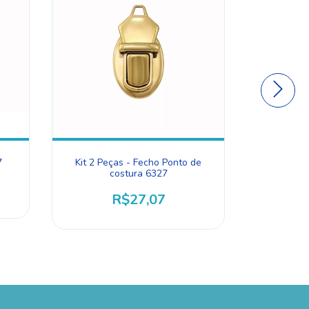
7
Kit 2 Peças - Fecho Ponto de
Kit 1 P
costura 6327
R$27,07