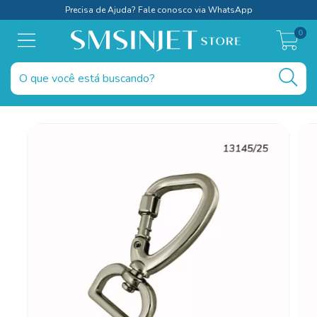
Precisa de Ajuda? Fale conosco via WhatsApp
0