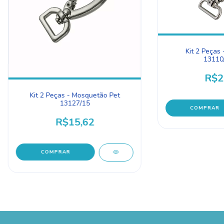
Kit 2 Peças
13110
R$2
Kit 2 Peças - Mosquetão Pet
13127/15
R$15,62
COMPRAR