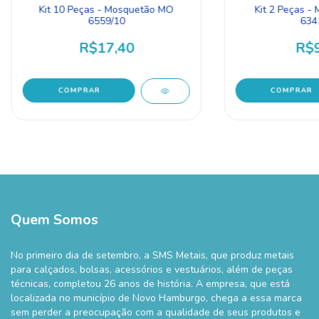
Kit 10 Peças - Mosquetão MO
Kit 2 Peças -
6559/10
634
R$17,40
R$9
COMPRAR
COMPRAR
Quem Somos
No primeiro dia de setembro, a SMS Metais, que produz metais
para calçados, bolsas, acessórios e vestuários, além de peças
técnicas, completou 26 anos de história. A empresa, que está
localizada no município de Novo Hamburgo, chega a essa marca
sem perder a preocupação com a qualidade de seus produtos e