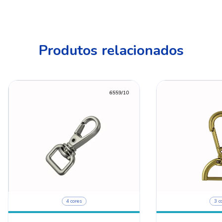
Produtos relacionados
4 cores
3 c