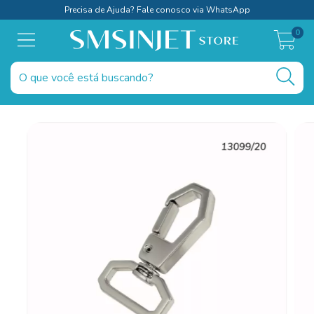
Precisa de Ajuda? Fale conosco via WhatsApp
0